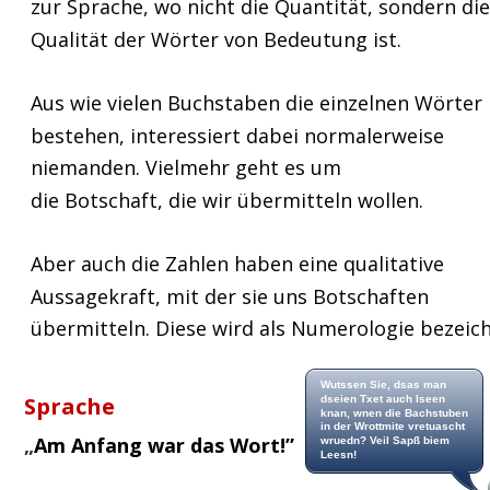
zur Sprache, wo nicht die Quantität, sondern die
Qualität der Wörter von Bedeutung ist.
Aus wie vielen Buchstaben die einzelnen Wörter 
bestehen, interessiert dabei normalerweise 
niemanden. Vielmehr geht es um 
die Botschaft, die wir übermitteln wollen.
Aber auch die Zahlen haben eine qualitative 
Aussagekraft, mit der sie uns Botschaften 
übermitteln. Diese wird als Numerologie bezeich
Wutssen Sie, dsas man 
Sprache
dseien Txet auch lseen 
knan, wnen die Bachstuben 
in der Wrottmite vretuascht 
„
Am Anfang war das Wort!”
wruedn? Veil Sapß biem 
Leesn!