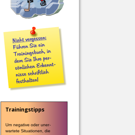
Trainingstipps 
Um negative oder uner-
wartete Situationen, die 