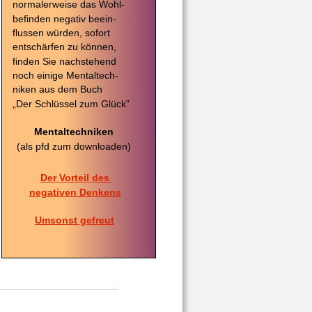
normalerweise das Wohl-
befinden negativ beein-
flussen würden, sofort 
entschärfen zu können, 
finden Sie nachstehend 
noch einige Mentaltech-
niken aus dem Buch 
„Der Schlüssel zum Glück” 
Mentaltechniken
(als pfd zum downloaden)
Der Vorteil des 
negativen Denkens
Umsonst gefreut